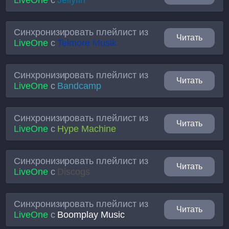
LiveOne
с
Jellyfin
Синхронизировать плейлист из
Читать
LiveOne
с
Telmore Musik
Синхронизировать плейлист из
Читать
LiveOne
с
Bandcamp
Синхронизировать плейлист из
Читать
LiveOne
с
Hype Machine
Синхронизировать плейлист из
Читать
LiveOne
с
Discogs
Синхронизировать плейлист из
Читать
LiveOne
с
Boomplay Music