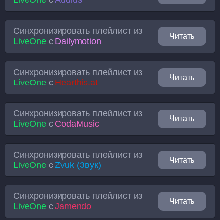
LiveOne
с
Audius
Синхронизировать плейлист из
Читать
LiveOne
с
Dailymotion
Синхронизировать плейлист из
Читать
LiveOne
с
Hearthis.at
Синхронизировать плейлист из
Читать
LiveOne
с
CodaMusic
Синхронизировать плейлист из
Читать
LiveOne
с
Zvuk (Звук)
Синхронизировать плейлист из
Читать
LiveOne
с
Jamendo