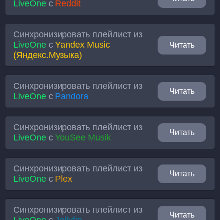
LiveOne
с
Reddit
Синхронизировать плейлист из
LiveOne
с
Yandex Music
Читать
(Яндекс.Музыка)
Синхронизировать плейлист из
Читать
LiveOne
с
Pandora
Синхронизировать плейлист из
Читать
LiveOne
с
YouSee Musik
Синхронизировать плейлист из
Читать
LiveOne
с
Plex
Синхронизировать плейлист из
Читать