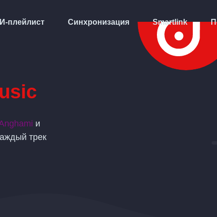
И-плейлист
Синхронизация
Smartlink
П
usic
Anghami
и
каждый трек