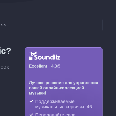
sic
ic?
исок
Excellent
4.3
/5
Лучшее решение для управления
вашей онлайн-коллекцией
музыки!
Поддерживаемые
музыкальные сервисы: 46
Передавайте свои