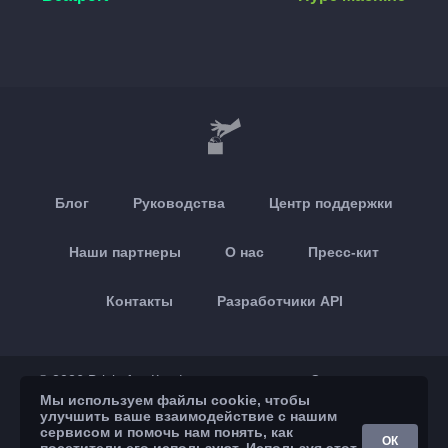
Блог
Руководства
Центр поддержки
Наши партнеры
О нас
Пресс-кит
Контакты
Разработчики API
© 2026 Brickoft
Конфиденциальность
Статус сервиса
Мы используем файлы cookie, чтобы
улучшить ваше взаимодействие с нашим
App Store
Google Play
сервисом и помочь нам понять, как
ОК