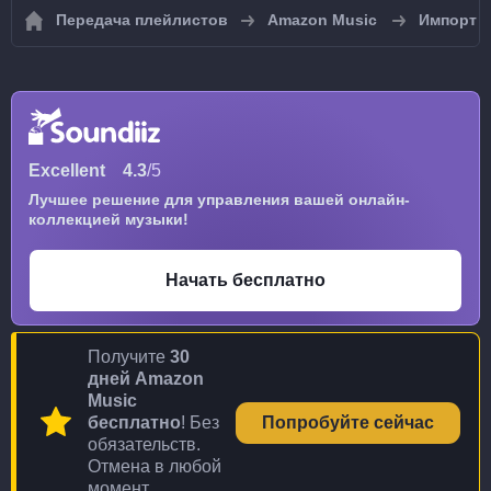
Передача плейлистов
Amazon Music
Импорт п
Excellent
4.3
/5
Лучшее решение для управления вашей онлайн-
коллекцией музыки!
Начать бесплатно
Получите
30
дней Amazon
Music
бесплатно
! Без
Попробуйте сейчас
обязательств.
Отмена в любой
момент.