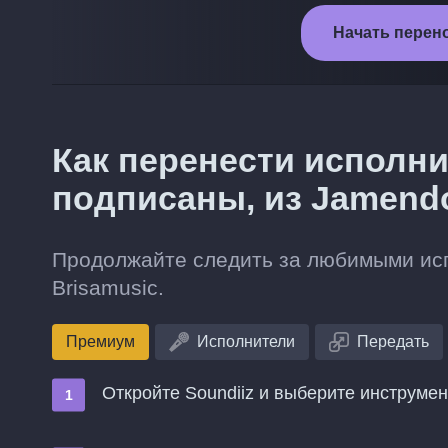
Начать перено
Как перенести исполни
подписаны, из Jamendo
Продолжайте следить за любимыми исп
Brisamusic.
Премиум
Исполнители
Передать
Откройте Soundiiz и выберите инструме