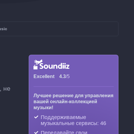
usic
Excellent
4.3
/5
, не
Лучшее решение для управления
вашей онлайн-коллекцией
музыки!
Поддерживаемые
музыкальные сервисы: 46
Передавайте свои