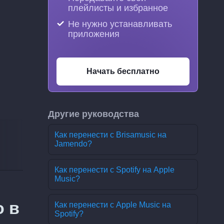
плейлисты и избранное
Не нужно устанавливать
приложения
Начать бесплатно
Другие руководства
Как перенести с Brisamusic на
Jamendo?
Как перенести с Spotify на Apple
Music?
o в
Как перенести с Apple Music на
Spotify?