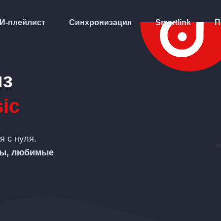
И-плейлист
Синхронизация
Smartlink
П
из
ic
я с нуля.
ты, любимые