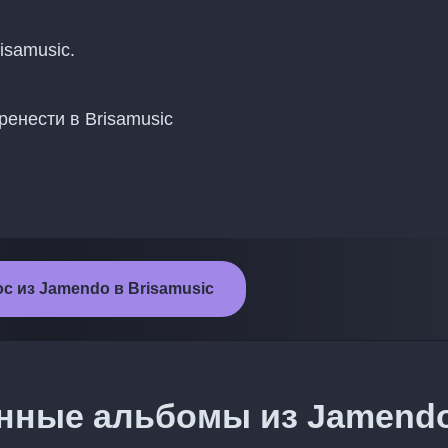
isamusic.
енести в Brisamusic
с из Jamendo в Brisamusic
ённые альбомы из Jamend