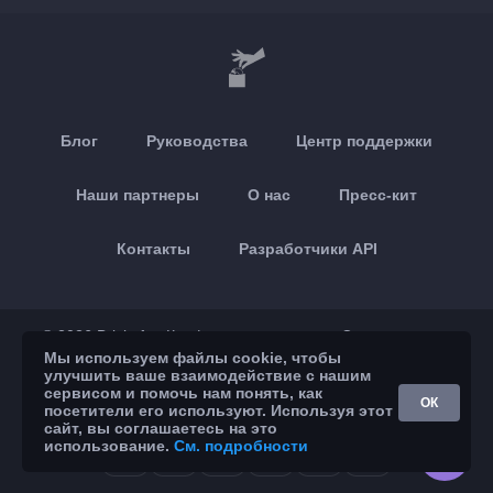
Блог
Руководства
Центр поддержки
Наши партнеры
О нас
Пресс-кит
Контакты
Разработчики API
© 2026 Brickoft
Конфиденциальность
Статус сервиса
Мы используем файлы cookie, чтобы
улучшить ваше взаимодействие с нашим
App Store
Google Play
сервисом и помочь нам понять, как
ОК
посетители его используют. Используя этот
сайт, вы соглашаетесь на это
использование.
См. подробности