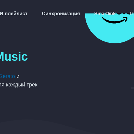
И-плейлист
Синхронизация
Smartlink
П
Music
Serato
и
яя каждый трек