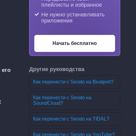
плейлисты и избранное
Не нужно устанавливать
приложения
Начать бесплатно
Другие руководства
 его
Как перенести с Serato на Beatport?
Как перенести с Serato на
С
SoundCloud?
Как перенести с Serato на TIDAL?
Как перенести с Serato на YouTube?