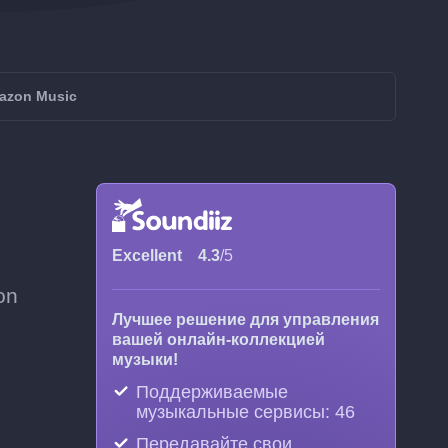
mazon Music
Excellent
4.3
/5
on
Лучшее решение для управления
вашей онлайн-коллекцией
музыки!
Поддерживаемые
музыкальные сервисы: 46
Передавайте свои