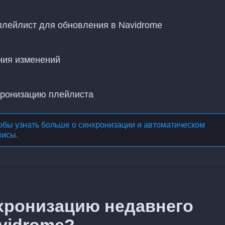
плейлист для обновления в Navidrome
ния изменений
хронизацию плейлиста
обы узнать больше о
синхронизации и автоматическом
висы
.
хронизацию недавнего