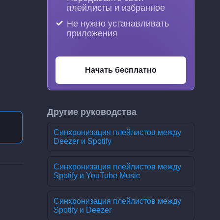
плейлисты и избранное
Не нужно устанавливать
приложения
Начать бесплатно
Другие руководства
Синхронизация плейлистов между
Deezer и Spotify
Синхронизация плейлистов между
Spotify и YouTube Music
Синхронизация плейлистов между
Spotify и Deezer