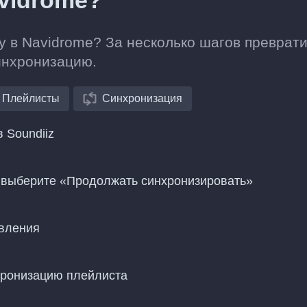
vidrome?
y в Navidrome? За несколько шагов преврат
инхронизацию.
Плейлисты
Синхронизация
 Soundiiz
и выберите «Продолжать синхронизировать»
овления
хронизацию плейлиста