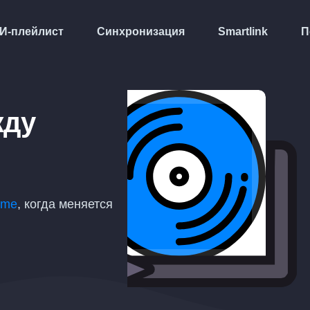
И-плейлист
Синхронизация
Smartlink
П
жду
ome
, когда меняется