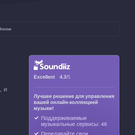
drome
Excellent
4.3
/5
, и
Лучшее решение для управления
вашей онлайн-коллекцией
музыки!
Поддерживаемые
музыкальные сервисы: 46
Передавайте свои