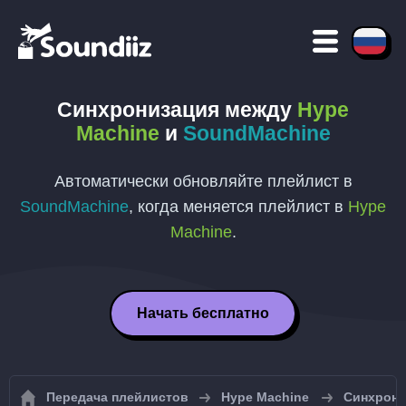
Синхронизация между
Hype
Machine
и
SoundMachine
Автоматически обновляйте плейлист в
SoundMachine
, когда меняется плейлист в
Hype
Machine
.
Начать бесплатно
Передача плейлистов
Hype Machine
Синхрони