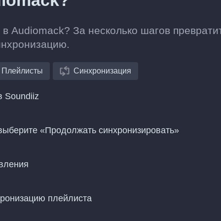
diomack?
i в Audiomack? За несколько шагов преврати
инхронизацию.
Плейлисты
Синхронизация
 Soundiiz
 выберите «Продолжать синхронизировать»
овления
хронизацию плейлиста