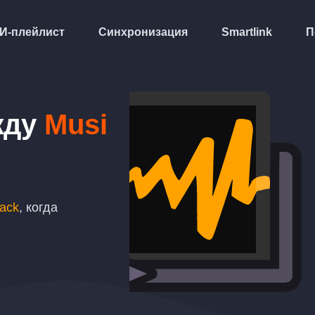
И-плейлист
Синхронизация
Smartlink
П
жду
Musi
ack
, когда