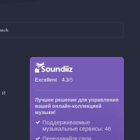
mack
Excellent
4.3
/5
 и
Лучшее решение для управления
вашей онлайн-коллекцией
музыки!
Поддерживаемые
музыкальные сервисы: 46
Передавайте свои