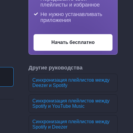
плейлисты и избранное
Не нужно устанавливать
приложения
Начать бесплатно
Другие руководства
Синхронизация плейлистов между
Deezer и Spotify
Синхронизация плейлистов между
Spotify и YouTube Music
Синхронизация плейлистов между
Spotify и Deezer