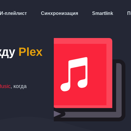
И-плейлист
Синхронизация
Smartlink
П
жду
Plex
Music
, когда