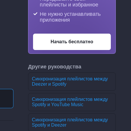
плейлисты и избранное
Не нужно устанавливать
приложения
Начать бесплатно
Другие руководства
Синхронизация плейлистов между
Deezer и Spotify
Синхронизация плейлистов между
Spotify и YouTube Music
Синхронизация плейлистов между
Spotify и Deezer