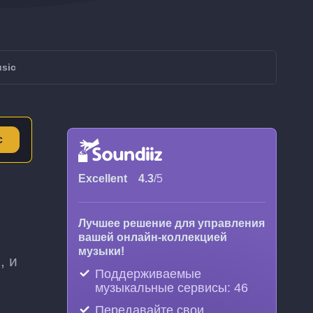
sic
с
Excellent
4.3
/5
Лучшее решение для управления
вашей онлайн-коллекцией
музыки!
, и
Поддерживаемые
музыкальные сервисы: 46
Передавайте свои