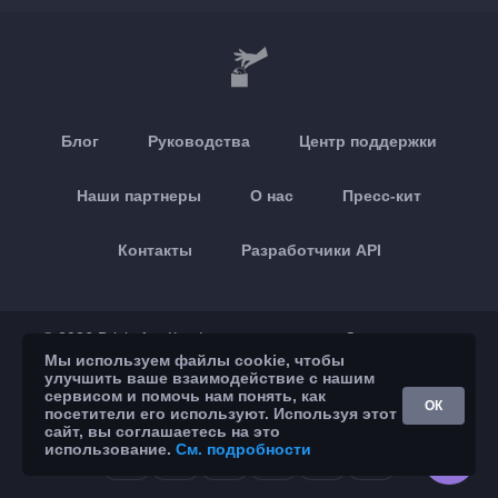
Блог
Руководства
Центр поддержки
Наши партнеры
О нас
Пресс-кит
Контакты
Разработчики API
© 2026 Brickoft
Конфиденциальность
Статус сервиса
Мы используем файлы cookie, чтобы
улучшить ваше взаимодействие с нашим
App Store
Google Play
сервисом и помочь нам понять, как
ОК
посетители его используют. Используя этот
сайт, вы соглашаетесь на это
использование.
См. подробности