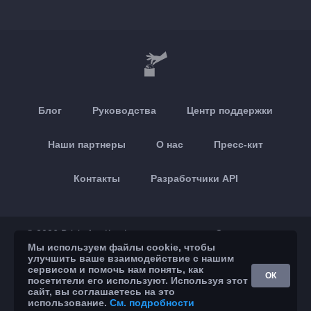
Блог
Руководства
Центр поддержки
Наши партнеры
О нас
Пресс-кит
Контакты
Разработчики API
© 2026 Brickoft
Конфиденциальность
Статус сервиса
Мы используем файлы cookie, чтобы
улучшить ваше взаимодействие с нашим
App Store
Google Play
сервисом и помочь нам понять, как
ОК
посетители его используют. Используя этот
сайт, вы соглашаетесь на это
использование.
См. подробности