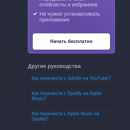
плейлисты и избранное
Не нужно устанавливать
приложения
Начать бесплатно
Другие руководства
Как перенести с Jellyfin на YouTube?
Как перенести с Spotify на Apple
Music?
Как перенести с Apple Music на
Spotify?