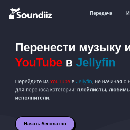
Передача
И
Перенести музыку 
YouTube
в
Jellyfin
Перейдите из
YouTube
в
Jellyfin
, не начиная с
для переноса категории:
плейлисты, любимы
исполнители
.
Начать бесплатно