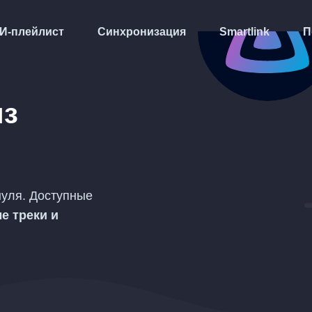
И-плейлист
Синхронизация
Smartlink
П
из
 нуля. Доступные
е треки и