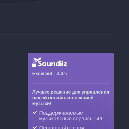
Excellent
4.3
/5
Лучшее решение для управления
вашей онлайн-коллекцией
музыки!
Поддерживаемые
музыкальные сервисы: 46
Передавайте свои