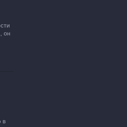
ости
, он
 в