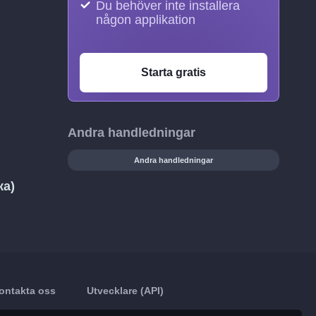
Du behöver inte installera
någon applikation
Starta gratis
Andra handledningar
Andra handledningar
ка)
ontakta oss
Utvecklare (API)