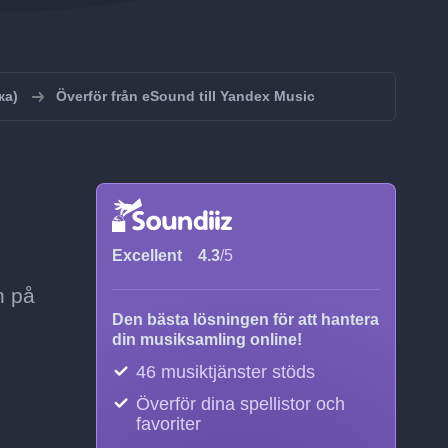
ка)
Överför från eSound till Yandex Music
Excellent
4.3
/5
n på
Den bästa lösningen för att hantera
din musiksamling online!
46 musiktjänster stöds
Överför dina spellistor och
favoriter