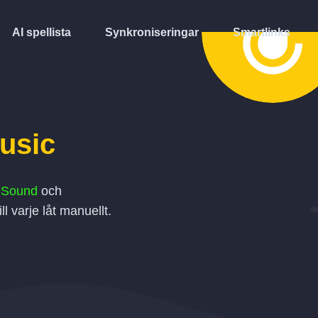
AI spellista
Synkroniseringar
Smartlinks
usic
eSound
och
ll varje låt manuellt.