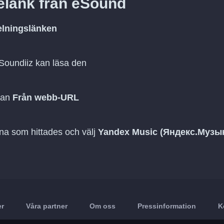
telänk från eSound
elningslänken
 Soundiiz kan läsa den
dan
Från webb-URL
rna som hittades och välj
Yandex Music (Яндекс.Музы
er
Våra partner
Om oss
Pressinformation
K