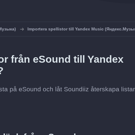
Музыка)
Importera spellistor till Yandex Music (Яндекс.Музы
or från eSound till Yandex
?
lista på eSound och låt Soundiiz återskapa lista