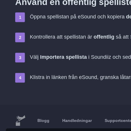
Använd en offentlig spellis
Öppna spellistan på eSound och kopiera
d
Kontrollera att spellistan är
offentlig
så att
Välj
Importera spellista
i Soundiiz och se
Klistra in länken från eSound, granska låta
Blogg
Handledningar
Supportcent