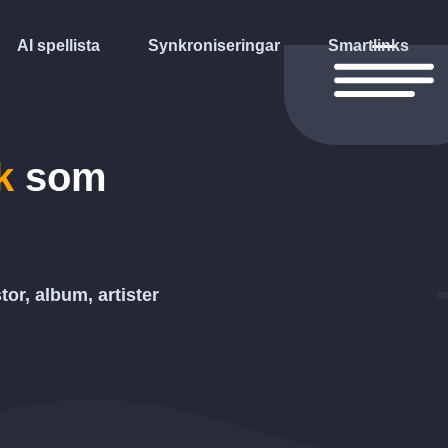
AI spellista
Synkroniseringar
Smartlinks
k
som
stor, album, artister