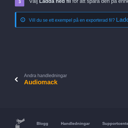
Välj
Ladda ned fil
för att spara den på enh
Ladd
Vill du se ett exempel på en exporterad fil?
Andra handledningar
Audiomack
Blogg
Handledningar
Supportcent