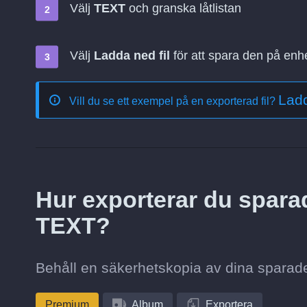
Välj
TEXT
och granska låtlistan
Välj
Ladda ned fil
för att spara den på enh
Ladd
Vill du se ett exempel på en exporterad fil?
Hur exporterar du spara
TEXT?
Behåll en säkerhetskopia av dina sparad
Premium
Album
Exportera