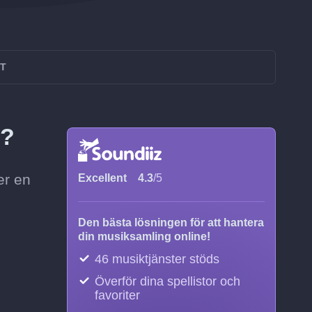
XT
T?
er en
Excellent
4.3
/5
Den bästa lösningen för att hantera
din musiksamling online!
46 musiktjänster stöds
Överför dina spellistor och
favoriter