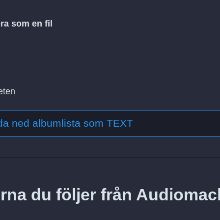
ra som en fil
eten
da ned albumlista som TEXT
erna du följer från Audiomac