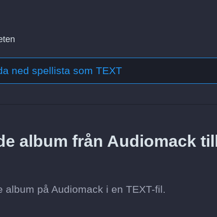
eten
a ned spellista som TEXT
de album från Audiomack til
e album på Audiomack i en TEXT-fil.