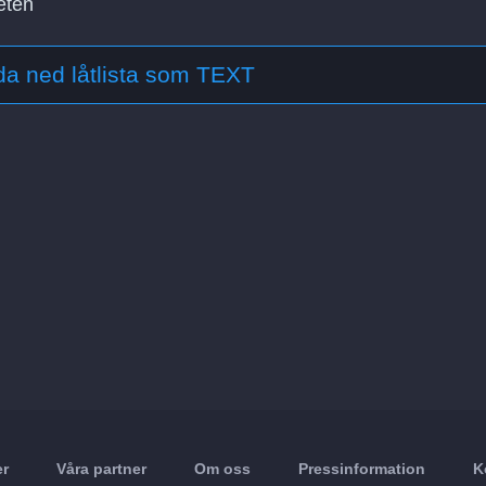
eten
a ned låtlista som TEXT
er
Våra partner
Om oss
Pressinformation
K