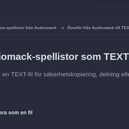
ra spellistor från Audiomack
Överför från Audiomack till TE
iomack-spellistor som TEX
en TEXT-fil för säkerhetskopiering, delning ell
era som en fil