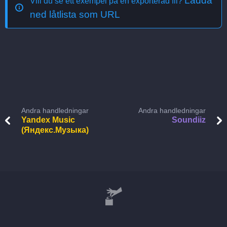
Ladda
Vill du se ett exempel på en exporterad fil?
ned låtlista som URL
Andra handledningar
Andra handledningar
Yandex Music
Soundiiz
(Яндекс.Музыка)