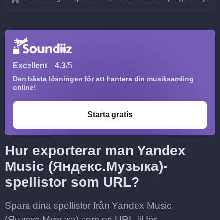
Excellent
4.3
/5
Den bästa lösningen för att hantera din musiksamling
online!
Starta gratis
Hur exporterar man Yandex
Music (Яндекс.Музыка)-
spellistor som URL?
Spara dina spellistor från Yandex Music
(Яндекс.Музыка) som en URL-fil för