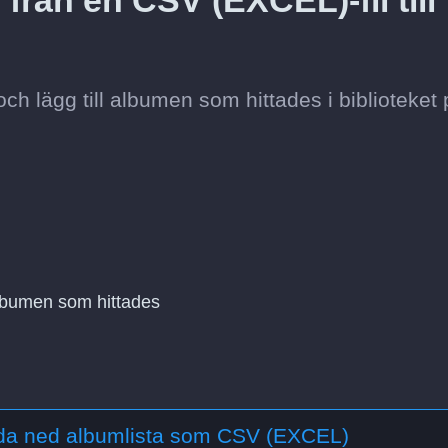
från en CSV (EXCEL)-fil till
h lägg till albumen som hittades i biblioteket 
albumen som hittades
da ned albumlista som CSV (EXCEL)