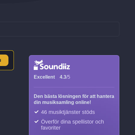
u
Excellent
4.3
/5
Den bästa lösningen för att hantera
din musiksamling online!
46 musiktjänster stöds
Överför dina spellistor och
favoriter