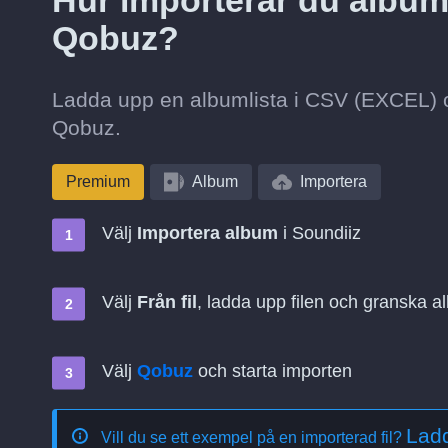
Hur importerar du album 
Qobuz?
Ladda upp en albumlista i CSV (EXCEL) oc
Qobuz.
Premium
Album
Importera
Välj
Importera album
i Soundiiz
Välj
Från fil
, ladda upp filen och granska 
Välj
Qobuz
och starta importen
Lad
Vill du se ett exempel på en importerad fil?