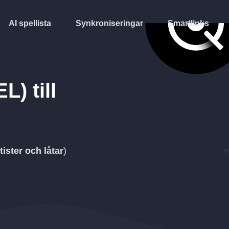
AI spellista
Synkroniseringar
Smartlinks
EL)
till
tister och låtar
)