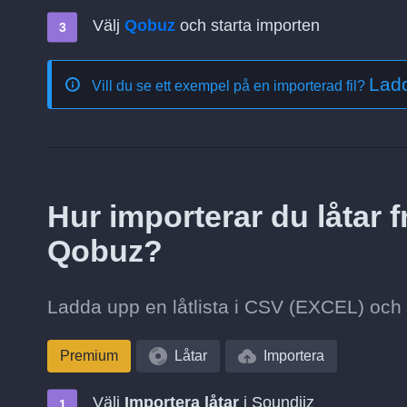
Välj
Qobuz
och starta importen
Ladd
Vill du se ett exempel på en importerad fil?
Hur importerar du låtar f
Qobuz?
Ladda upp en låtlista i CSV (EXCEL) och lä
Premium
Låtar
Importera
Välj
Importera låtar
i Soundiiz