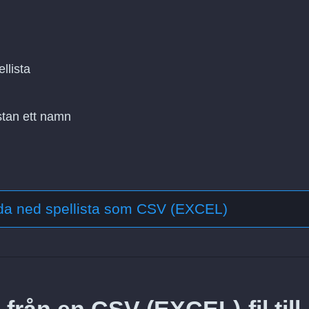
llista
stan ett namn
da ned spellista som CSV (EXCEL)