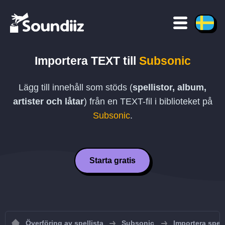
Importera
TEXT
till
Subsonic
Lägg till innehåll som stöds (
spellistor, album,
artister och låtar
) från en
TEXT
-fil i biblioteket på
Subsonic
.
Starta gratis
Överföring av spellista
Subsonic
Importera spell