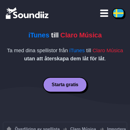
iTunes
till
Claro Música
Ta med dina spellistor från
iTunes
till
Claro Música
utan att återskapa dem låt för låt
.
Starta gratis
Överföring av spellista
Claro Música
Importera sp