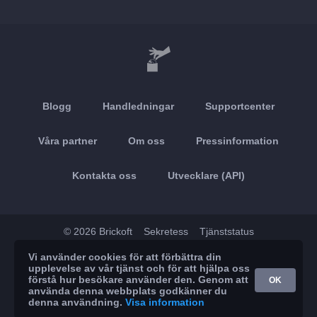
Blogg
Handledningar
Supportcenter
Våra partner
Om oss
Pressinformation
Kontakta oss
Utvecklare (API)
© 2026 Brickoft
Sekretess
Tjänststatus
Vi använder cookies för att förbättra din
App Store
Google Play
upplevelse av vår tjänst och för att hjälpa oss
förstå hur besökare använder den. Genom att
OK
använda denna webbplats godkänner du
denna användning.
Visa information