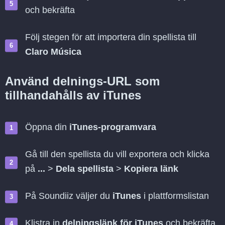
och bekräfta
Följ stegen för att importera din spellista till
Claro Música
Använd delnings-URL som
tillhandahålls av iTunes
Öppna din
iTunes-programvara
Gå till den spellista du vill exportera och klicka
på
...
>
Dela spellista
>
Kopiera länk
På Soundiiz väljer du
iTunes
i plattformslistan
Klistra in
delningslänk för iTunes
och bekräfta