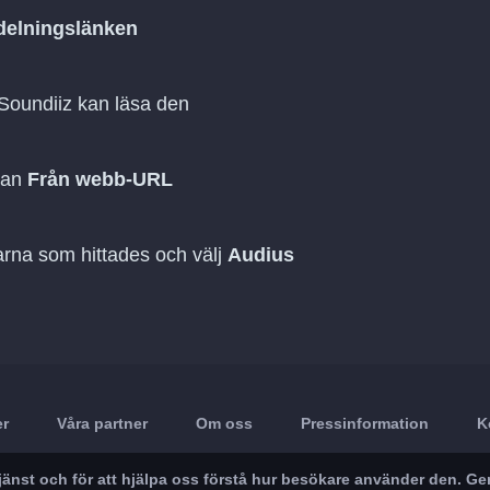
delningslänken
 Soundiiz kan läsa den
dan
Från webb-URL
tarna som hittades och välj
Audius
er
Våra partner
Om oss
Pressinformation
K
r tjänst och för att hjälpa oss förstå hur besökare använder den