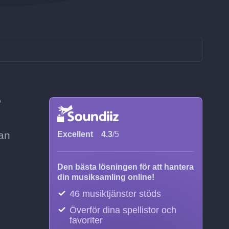
?
tan
Excellent
4.3
/5
Den bästa lösningen för att hantera
din musiksamling online!
46 musiktjänster stöds
Överför dina spellistor och
favoriter