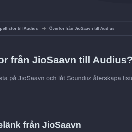
pellistor till Audius
Överför från JioSaavn till Audius
or från JioSaavn till Audius
lista på JioSaavn och låt Soundiiz återskapa lis
telänk från JioSaavn