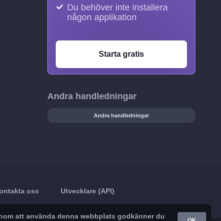
Du behöver inte installera
någon applikation
Starta gratis
Andra handledningar
Andra handledningar
ontakta oss
Utvecklare (API)
. Genom att använda denna webbplats godkänner du
OK