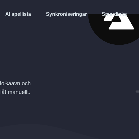
AI spellista
Synkroniseringar
Smartlinks
JioSaavn
och
 låt manuellt.