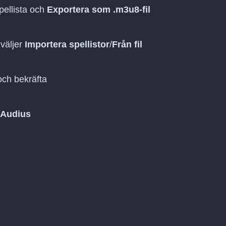
pellista och
Exportera som .m3u8-fil
väljer
Importera spellistor
/
Från fil
ch bekräfta
Audius