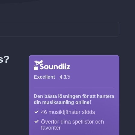
s?
Excellent
4.3
/5
Den bästa lösningen för att hantera
din musiksamling online!
46 musiktjänster stöds
Överför dina spellistor och
favoriter