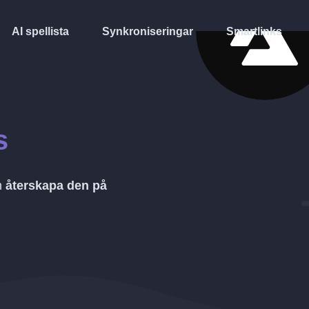
AI spellista
Synkroniseringar
Smartlinks
s
h
återskapa den på