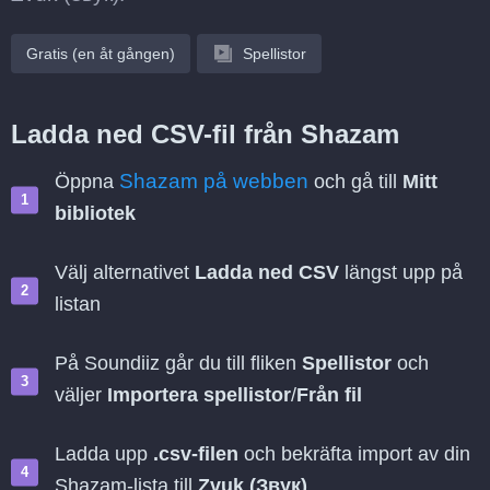
Gratis (en åt gången)
Spellistor
Ladda ned CSV-fil från Shazam
Shazam på webben
Öppna
och gå till
Mitt
bibliotek
Välj alternativet
Ladda ned CSV
längst upp på
listan
På Soundiiz går du till fliken
Spellistor
och
väljer
Importera spellistor
/
Från fil
Ladda upp
.csv-filen
och bekräfta import av din
Shazam-lista till
Zvuk (Звук)