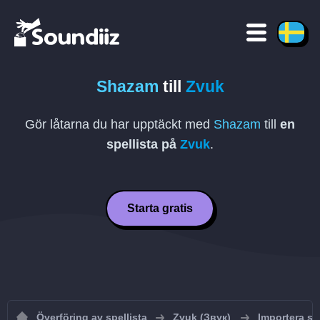
Shazam
till
Zvuk
Gör låtarna du har upptäckt med
Shazam
till
en
spellista på
Zvuk
.
Starta gratis
Överföring av spellista
Zvuk (Звук)
Importera spe