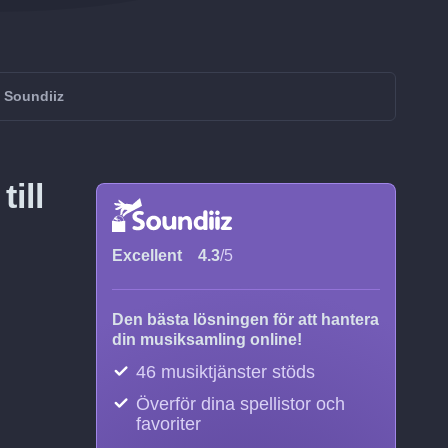
 Soundiiz
ill
Excellent
4.3
/5
Den bästa lösningen för att hantera
din musiksamling online!
46 musiktjänster stöds
Överför dina spellistor och
favoriter