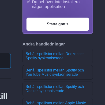
Du behöver inte installera
någon applikation
Starta gratis
Andra handledningar
Behåll spellistor mellan Deezer och
Spotify synkroniserade
Behåll spellistor mellan Spotify och
YouTube Music synkroniserade
Behåll spellistor mellan Spotify och
Deezer synkroniserade
ll
Behåll spellistor mellan Apple Music