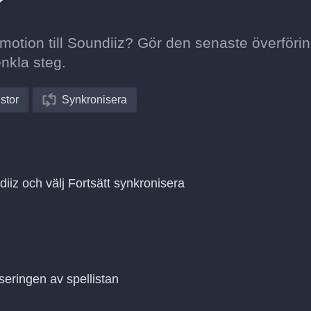
?
lymotion till Soundiiz? Gör den senaste överföri
enkla steg.
istor
Synkronisera
diiz och välj Fortsätt synkronisera
seringen av spellistan