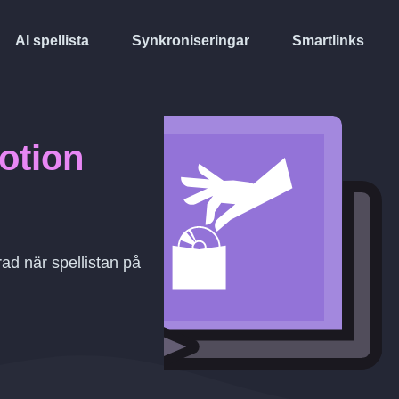
AI spellista
Synkroniseringar
Smartlinks
otion
ad när spellistan på