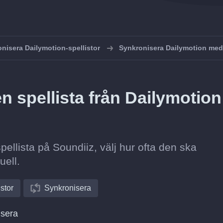
nisera Dailymotion-spellistor
Synkronisera Dailymotion med
 spellista från Dailymotion t
spellista på Soundiiz, välj hur ofta den ska
uell.
istor
Synkronisera
isera