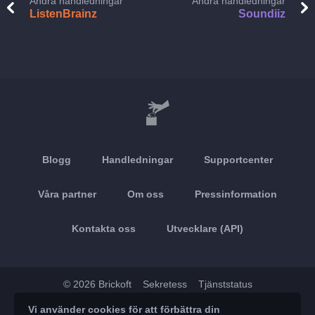
Andra handledningar
Andra handledningar
ListenBrainz
Soundiiz
Blogg
Handledningar
Supportcenter
Våra partner
Om oss
Pressinformation
Kontakta oss
Utvecklare (API)
© 2026 Brickoft
Sekretess
Tjänststatus
Vi använder cookies för att förbättra din