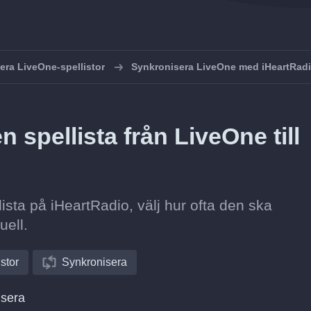
era LiveOne-spellistor
Synkronisera LiveOne med iHeartRad
 spellista från LiveOne till
lista på iHeartRadio, välj hur ofta den ska
uell.
istor
Synkronisera
isera