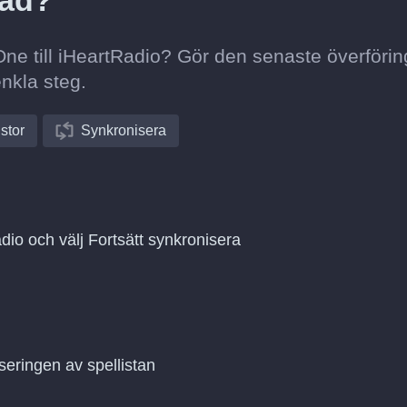
rad?
eOne till iHeartRadio? Gör den senaste överföri
enkla steg.
istor
Synkronisera
adio och välj Fortsätt synkronisera
seringen av spellistan