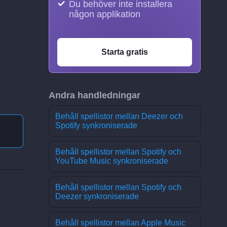
Du behöver inte installera
någon applikation
Starta gratis
Andra handledningar
Behåll spellistor mellan Deezer och
Spotify synkroniserade
Behåll spellistor mellan Spotify och
YouTube Music synkroniserade
Behåll spellistor mellan Spotify och
Deezer synkroniserade
Behåll spellistor mellan Apple Music