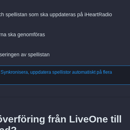
och spellistan som ska uppdateras på iHeartRadio
rna ska genomföras
seringen av spellistan
m
Synkronisera, uppdatera spellistor automatiskt på flera
verföring från LiveOne till