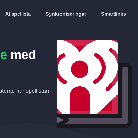
AI spellista
Synkroniseringar
Smartlinks
ne
med
terad när spellistan