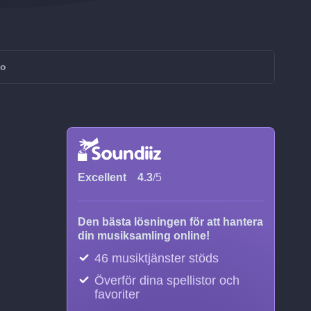
io
Excellent
4.3
/5
Den bästa lösningen för att hantera
din musiksamling online!
46 musiktjänster stöds
Överför dina spellistor och
favoriter