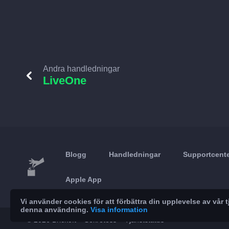
Andra handledningar
LiveOne
Blogg
Handledningar
Supportcent
Apple App
Vi använder cookies för att förbättra din upplevelse av vå
denna användning.
Visa information
© 2026 Brickoft
Sekretess
Tjänststatus