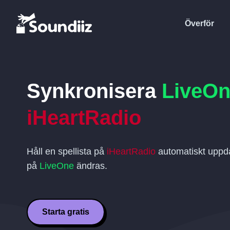
Överför
Synkronisera
LiveO
iHeartRadio
Håll en spellista på
iHeartRadio
automatiskt uppda
på
LiveOne
ändras.
Starta gratis