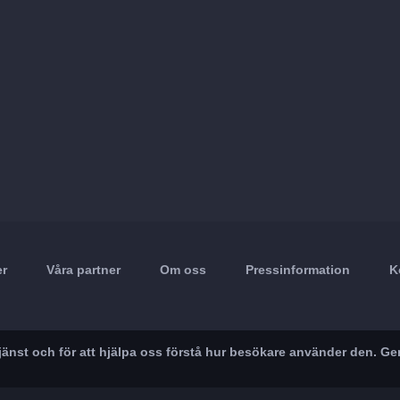
er
Våra partner
Om oss
Pressinformation
K
r tjänst och för att hjälpa oss förstå hur besökare använder den