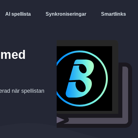
AI spellista
Synkroniseringar
Smartlinks
med
rad när spellistan