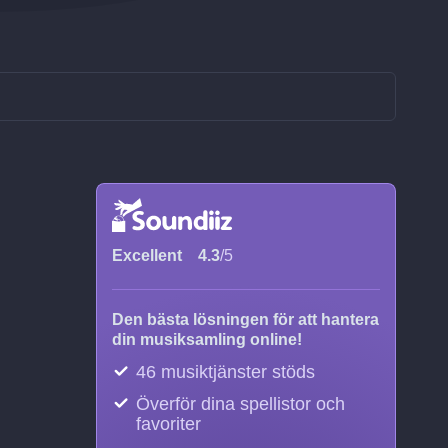
Excellent
4.3
/5
Den bästa lösningen för att hantera
din musiksamling online!
46 musiktjänster stöds
Överför dina spellistor och
favoriter