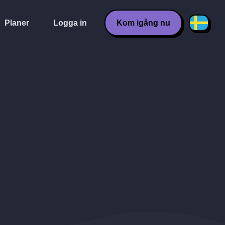
Planer
Logga in
Kom igång nu