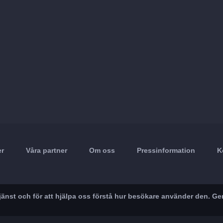
er
Våra partner
Om oss
Pressinformation
K
r tjänst och för att hjälpa oss förstå hur besökare använder den