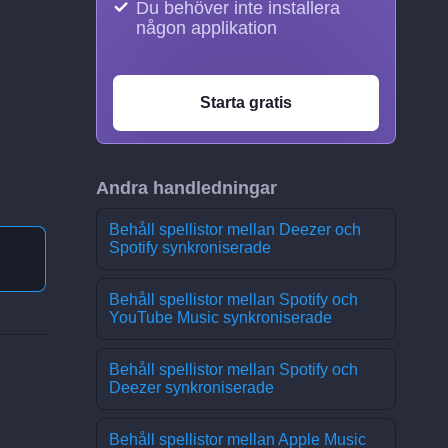
Du behöver inte installera
någon applikation
Starta gratis
Andra handledningar
Behåll spellistor mellan Deezer och
Spotify synkroniserade
Behåll spellistor mellan Spotify och
YouTube Music synkroniserade
Behåll spellistor mellan Spotify och
Deezer synkroniserade
Behåll spellistor mellan Apple Music