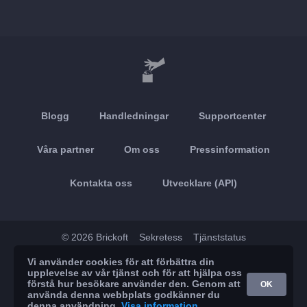
Blogg
Handledningar
Supportcenter
Våra partner
Om oss
Pressinformation
Kontakta oss
Utvecklare (API)
© 2026 Brickoft
Sekretess
Tjänststatus
Vi använder cookies för att förbättra din
App Store
Google Play
upplevelse av vår tjänst och för att hjälpa oss
förstå hur besökare använder den. Genom att
OK
använda denna webbplats godkänner du
denna användning.
Visa information