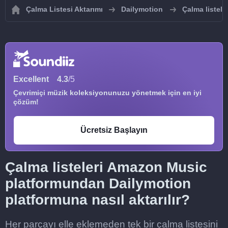
Çalma Listesi Aktarımı
Dailymotion
Çalma listele
Excellent
4.3
/5
Çevrimiçi müzik koleksiyonunuzu yönetmek için en iyi
çözüm!
Ücretsiz Başlayın
Çalma listeleri Amazon Music
platformundan Dailymotion
platformuna nasıl aktarılır?
Her parçayı elle eklemeden tek bir çalma listesini