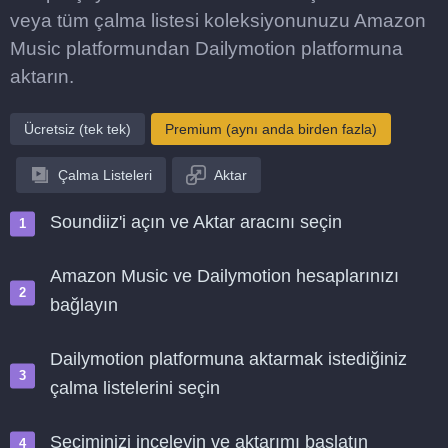
veya tüm çalma listesi koleksiyonunuzu Amazon
Music platformundan Dailymotion platformuna
aktarın.
Ücretsiz (tek tek)
Premium (aynı anda birden fazla)
Çalma Listeleri
Aktar
Soundiiz'i açın ve Aktar aracını seçin
Amazon Music ve Dailymotion hesaplarınızı
bağlayın
Dailymotion platformuna aktarmak istediğiniz
çalma listelerini seçin
Seçiminizi inceleyin ve aktarımı başlatın