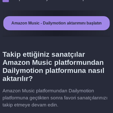
Amazon Music - Dailymotion aktarımını başlatın
Takip ettiğiniz sanatçılar
Amazon Music platformundan
Dailymotion platformuna nasıl
aktarılır?
Amazon Music platformundan Dailymotion
platformuna geçtikten sonra favori sanatçılarınızı
takip etmeye devam edin.