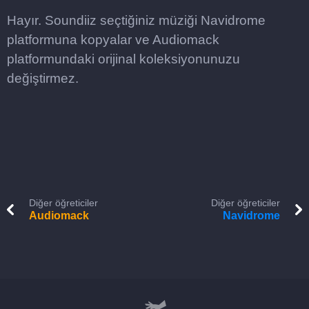
Hayır. Soundiiz seçtiğiniz müziği Navidrome
platformuna kopyalar ve Audiomack
platformundaki orijinal koleksiyonunuzu
değiştirmez.
Diğer öğreticiler
Diğer öğreticiler
Audiomack
Navidrome