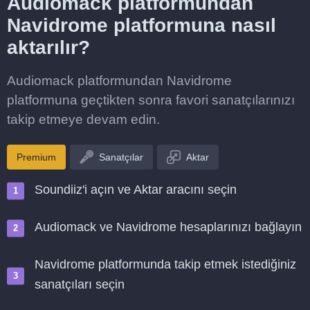
Audiomack platformundan
Navidrome platformuna nasıl
aktarılır?
Audiomack platformundan Navidrome
platformuna geçtikten sonra favori sanatçılarınızı
takip etmeye devam edin.
Premium
Sanatçılar
Aktar
Soundiiz'i açın ve Aktar aracını seçin
Audiomack ve Navidrome hesaplarınızı bağlayın
Navidrome platformunda takip etmek istediğiniz
sanatçıları seçin