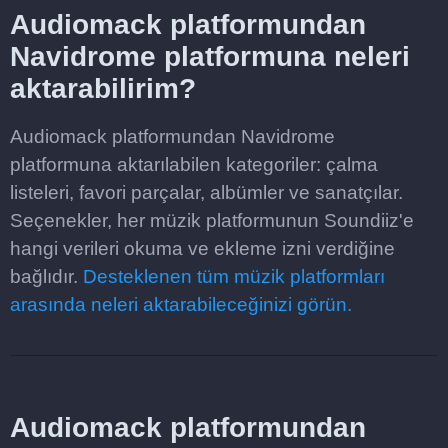
Audiomack platformundan
Navidrome platformuna neleri
aktarabilirim?
Audiomack platformundan Navidrome
platformuna aktarılabilen kategoriler: çalma
listeleri, favori parçalar, albümler ve sanatçılar.
Seçenekler, her müzik platformunun Soundiiz'e
hangi verileri okuma ve ekleme izni verdiğine
bağlıdır.
Desteklenen tüm müzik platformları
arasında neleri aktarabileceğinizi görün.
Audiomack platformundan