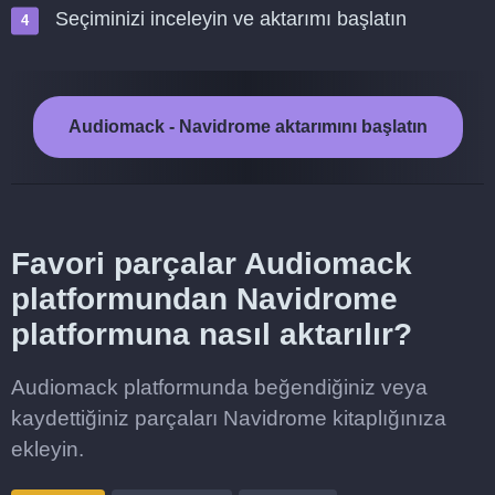
Seçiminizi inceleyin ve aktarımı başlatın
Audiomack - Navidrome aktarımını başlatın
Favori parçalar Audiomack
platformundan Navidrome
platformuna nasıl aktarılır?
Audiomack platformunda beğendiğiniz veya
kaydettiğiniz parçaları Navidrome kitaplığınıza
ekleyin.