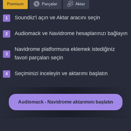
Premium
Parçalar
Aktar
Soundiiz'i açın ve Aktar aracını seçin
Audiomack ve Navidrome hesaplarınızı bağlayın
Navidrome platformuna eklemek istediğiniz
favori parçaları seçin
Seçiminizi inceleyin ve aktarımı başlatın
Audiomack - Navidrome aktarımını başlatın