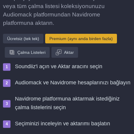
veya tüm çalma listesi koleksiyonunuzu
Audiomack platformundan Navidrome
platformuna aktarın.
Ücretsiz (tek tek)
Premium (aynı anda birden fazla)
Çalma Listeleri
Aktar
Soundiiz'i açın ve Aktar aracını seçin
Audiomack ve Navidrome hesaplarınızı bağlayın
Navidrome platformuna aktarmak istediğiniz
çalma listelerini seçin
Seçiminizi inceleyin ve aktarımı başlatın