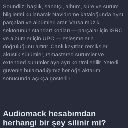
Soundiiz; başlık, sanatçı, albüm, süre ve sürüm
bilgilerini kullanarak Navidrome kataloğunda aynı
parçaları ve albümleri arar. Varsa müzik
sektörünün standart kodları — parçalar için ISRC
ve albümler için UPC — eşleşmelerin
doğruluğunu artırır. Canlı kayıtlar, remiksler,
akustik sürümler, remastered sürümler ve
extended sürümler ayrı ayrı kontrol edilir. Yeterli
güvenle bulamadığımız her öğe aktarım
sonucunda açıkça gösterilir.
Audiomack hesabımdan
herhangi bir şey silinir mi?