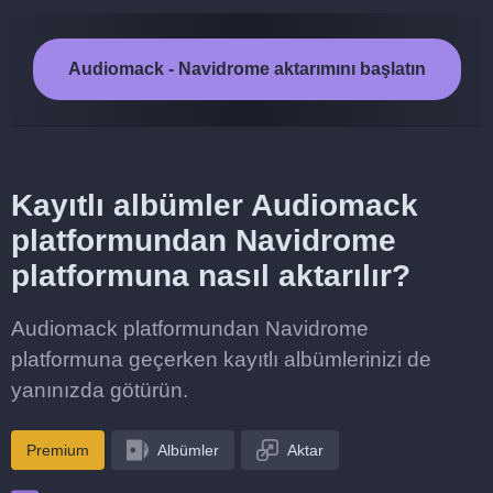
Audiomack - Navidrome aktarımını başlatın
Kayıtlı albümler Audiomack
platformundan Navidrome
platformuna nasıl aktarılır?
Audiomack platformundan Navidrome
platformuna geçerken kayıtlı albümlerinizi de
yanınızda götürün.
Premium
Albümler
Aktar