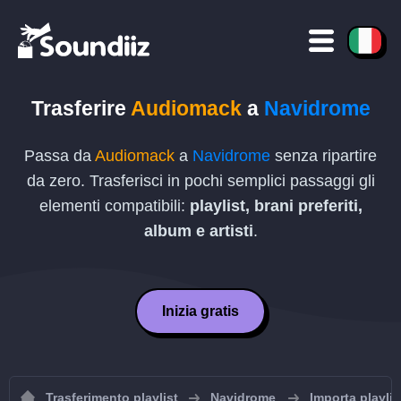
Trasferire
Audiomack
a
Navidrome
Passa da
Audiomack
a
Navidrome
senza ripartire
da zero. Trasferisci in pochi semplici passaggi gli
elementi compatibili:
playlist, brani preferiti,
album e artisti
.
Inizia gratis
Trasferimento playlist
Navidrome
Importa playli