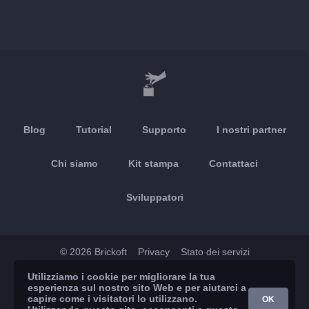
Blog
Tutorial
Supporto
I nostri partner
Chi siamo
Kit stampa
Contattaci
Sviluppatori
© 2026 Brickoft
Privacy
Stato dei servizi
Utilizziamo i cookie per migliorare la tua
App Store
Google Play
esperienza sul nostro sito Web e per aiutarci a
capire come i visitatori lo utilizzano.
OK