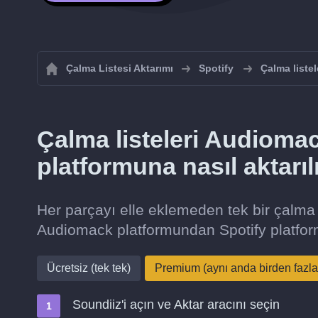
Çalma Listesi Aktarımı
Spotify
Çalma listel
Çalma listeleri Audioma
platformuna nasıl aktarıl
Her parçayı elle eklemeden tek bir çalma 
Audiomack platformundan Spotify platfor
Ücretsiz (tek tek)
Premium (aynı anda birden fazla
Soundiiz'i açın ve Aktar aracını seçin