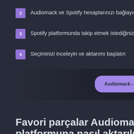
Audiomack ve Spotify hesaplarınızı bağlayı
Spotify platformunda takip etmek istediğiniz
Seçiminizi inceleyin ve aktarımı başlatın
Audiomack - S
Favori parçalar Audioma
platformuna nasıl aktarıl