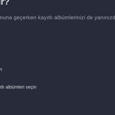
ır?
una geçerken kayıtlı albümlerinizi de yanınız
n
tlı albümleri seçin