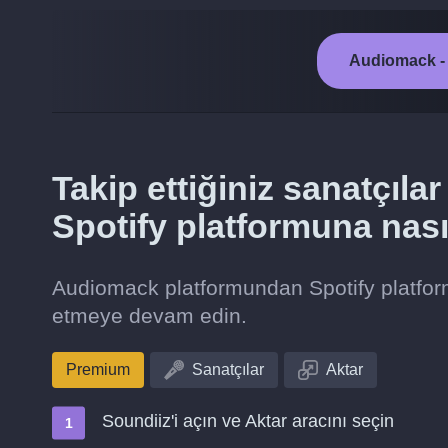
Audiomack - S
Takip ettiğiniz sanatçı
Spotify platformuna nasıl
Audiomack platformundan Spotify platformu
etmeye devam edin.
Premium
Sanatçılar
Aktar
Soundiiz'i açın ve Aktar aracını seçin