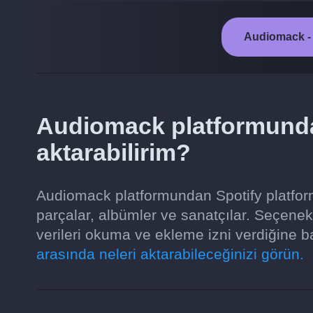
Audiomack - S
Audiomack platformundan
aktarabilirim?
Audiomack platformundan Spotify platformun
parçalar, albümler ve sanatçılar. Seçene
verileri okuma ve ekleme izni verdiğine ba
arasında neleri aktarabileceğinizi görün.