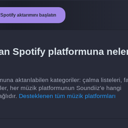
potify aktarımını başlatın
 Spotify platformuna neler
a aktarılabilen kategoriler: çalma listeleri, f
kler, her müzik platformunun Soundiiz'e hangi
ğlıdır.
Desteklenen tüm müzik platformları