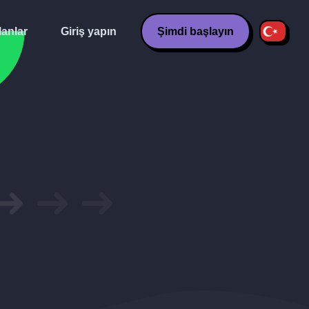
lanlar
Giriş yapın
Şimdi başlayın