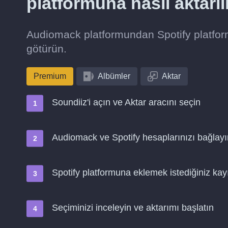
platformuna nasıl aktarıl
Audiomack platformundan Spotify platform
götürün.
Premium
Albümler
Aktar
Soundiiz'i açın ve Aktar aracını seçin
Audiomack ve Spotify hesaplarınızı bağlayı
Spotify platformuna eklemek istediğiniz kayı
Seçiminizi inceleyin ve aktarımı başlatın