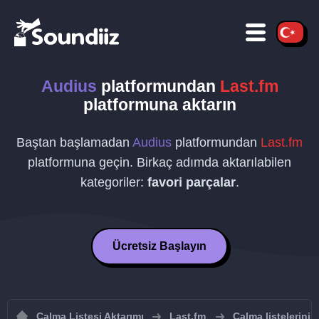
Audius
platformundan
Last.fm
platformuna aktarın
Baştan başlamadan
Audius
platformundan
Last.fm
platformuna geçin. Birkaç adımda aktarılabilen
kategoriler:
favori parçalar
.
Ücretsiz Başlayın
Çalma Listesi Aktarımı
Last.fm
Çalma listelerini 