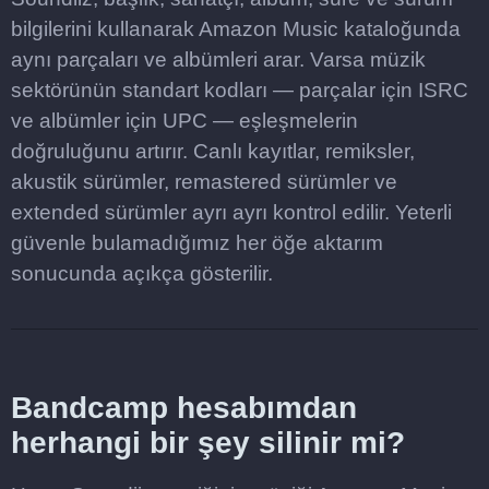
bilgilerini kullanarak Amazon Music kataloğunda
aynı parçaları ve albümleri arar. Varsa müzik
sektörünün standart kodları — parçalar için ISRC
ve albümler için UPC — eşleşmelerin
doğruluğunu artırır. Canlı kayıtlar, remiksler,
akustik sürümler, remastered sürümler ve
extended sürümler ayrı ayrı kontrol edilir. Yeterli
güvenle bulamadığımız her öğe aktarım
sonucunda açıkça gösterilir.
Bandcamp hesabımdan
herhangi bir şey silinir mi?