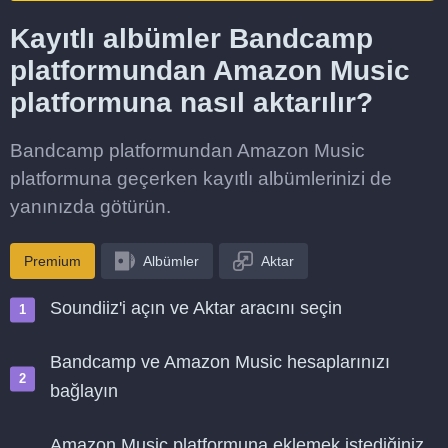
Kayıtlı albümler Bandcamp
platformundan Amazon Music
platformuna nasıl aktarılır?
Bandcamp platformundan Amazon Music
platformuna geçerken kayıtlı albümlerinizi de
yanınızda götürün.
Premium
Albümler
Aktar
Soundiiz'i açın ve Aktar aracını seçin
Bandcamp ve Amazon Music hesaplarınızı
bağlayın
Amazon Music platformuna eklemek istediğiniz