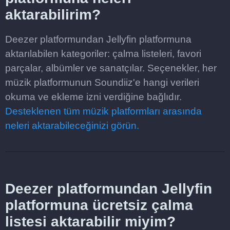
aktarabilirim?
Deezer platformundan Jellyfin platformuna
aktarılabilen kategoriler: çalma listeleri, favori
parçalar, albümler ve sanatçılar. Seçenekler, her
müzik platformunun Soundiiz'e hangi verileri
okuma ve ekleme izni verdiğine bağlıdır.
Desteklenen tüm müzik platformları arasında
neleri aktarabileceğinizi görün.
Deezer platformundan Jellyfin
platformuna ücretsiz çalma
listesi aktarabilir miyim?