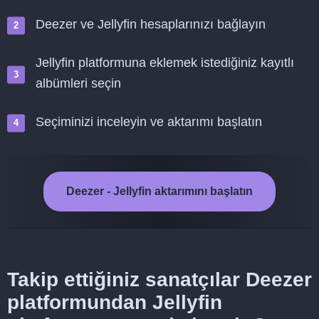
Deezer ve Jellyfin hesaplarınızı bağlayın
Jellyfin platformuna eklemek istediğiniz kayıtlı
albümleri seçin
Seçiminizi inceleyin ve aktarımı başlatın
Deezer - Jellyfin aktarımını başlatın
Takip ettiğiniz sanatçılar Deezer
platformundan Jellyfin