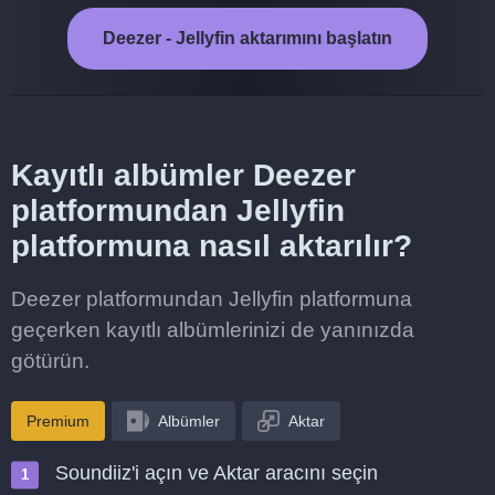
Deezer - Jellyfin aktarımını başlatın
Kayıtlı albümler Deezer
platformundan Jellyfin
platformuna nasıl aktarılır?
Deezer platformundan Jellyfin platformuna
geçerken kayıtlı albümlerinizi de yanınızda
götürün.
Premium
Albümler
Aktar
Soundiiz'i açın ve Aktar aracını seçin