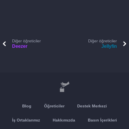
Diğer öğreticiler
Diğer öğreticiler
Deezer
Jellyfin
Blog
Öğreticiler
Destek Merkezi
İş Ortaklarımız
Hakkımızda
Basın İçerikleri