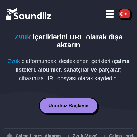
Zvuk
içeriklerini
URL
olarak dışa
aktarın
Zvuk
platformundaki desteklenen içerikleri (
çalma
listeleri, albümler, sanatçılar ve parçalar
)
cihazınıza
URL
dosyası olarak kaydedin.
Ücretsiz Başlayın
Çalma Listesi Aktarımı
Zvuk (Звук)
Çalma listele