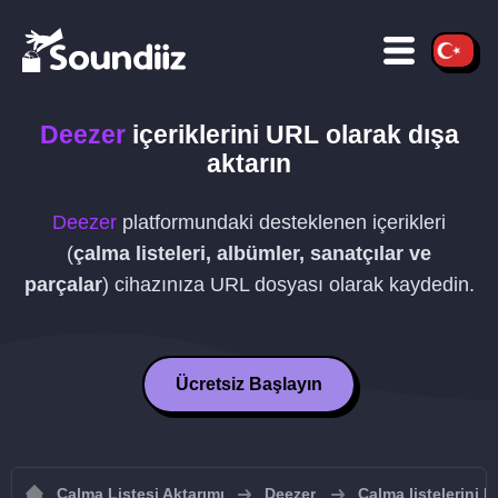
Deezer
içeriklerini
URL
olarak dışa
aktarın
Deezer
platformundaki desteklenen içerikleri
(
çalma listeleri, albümler, sanatçılar ve
parçalar
) cihazınıza
URL
dosyası olarak kaydedin.
Ücretsiz Başlayın
Çalma Listesi Aktarımı
Deezer
Çalma listelerini 