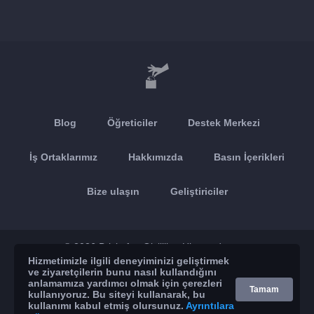
Blog
Öğreticiler
Destek Merkezi
İş Ortaklarımız
Hakkımızda
Basın İçerikleri
Bize ulaşın
Geliştiriciler
© 2026 Brickoft
Gizlilik
Hizmet durumu
Hizmetimizle ilgili deneyiminizi geliştirmek
ve ziyaretçilerin bunu nasıl kullandığını
App Store
Google Play
anlamamıza yardımcı olmak için çerezleri
Tamam
kullanıyoruz. Bu siteyi kullanarak, bu
kullanımı kabul etmiş olursunuz.
Ayrıntılara