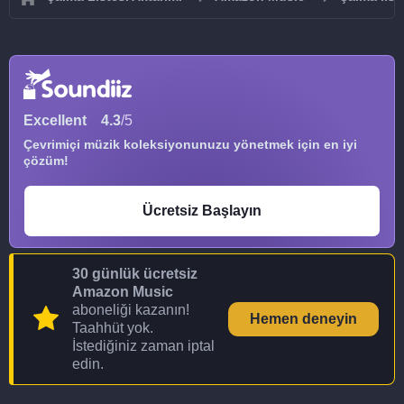
Excellent
4.3
/5
Çevrimiçi müzik koleksiyonunuzu yönetmek için en iyi
çözüm!
Ücretsiz Başlayın
30 günlük ücretsiz
Amazon Music
aboneliği kazanın!
Hemen deneyin
Taahhüt yok.
İstediğiniz zaman iptal
edin.