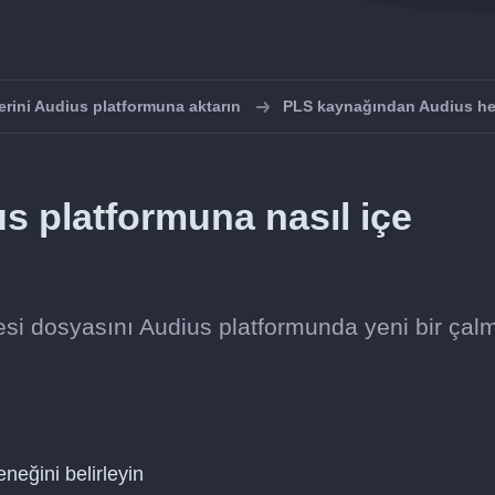
lerini Audius platformuna aktarın
PLS kaynağından Audius hed
us platformuna nasıl içe
tesi dosyasını Audius platformunda yeni bir çal
neğini belirleyin