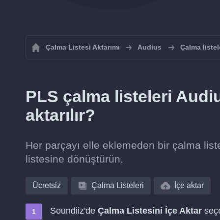
Çalma Listesi Aktarımı
Audius
Çalma liste
PLS çalma listeleri Audi
aktarılır?
Her parçayı elle eklemeden bir çalma lis
listesine dönüştürün.
Ücretsiz
Çalma Listeleri
İçe aktar
Soundiiz'de
Çalma Listesini İçe Aktar
seçe