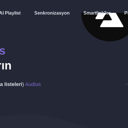
AI Playlist
Senkronizasyon
Smartlink'ler
P
s
rın
 listeleri
)
Audius