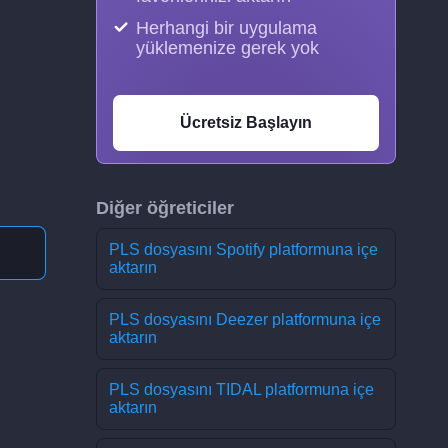
Herhangi bir uygulama
yüklemenize gerek yok
Ücretsiz Başlayın
Diğer öğreticiler
PLS dosyasını Spotify platformuna içe
aktarın
PLS dosyasını Deezer platformuna içe
aktarın
PLS dosyasını TIDAL platformuna içe
aktarın