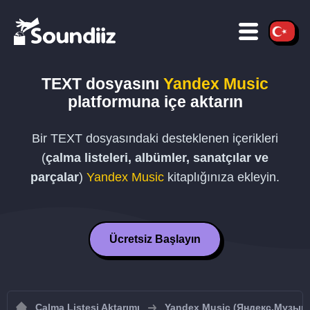
TEXT
dosyasını
Yandex Music
platformuna içe aktarın
Bir
TEXT
dosyasındaki desteklenen içerikleri
(
çalma listeleri, albümler, sanatçılar ve
parçalar
)
Yandex Music
kitaplığınıza ekleyin.
Ücretsiz Başlayın
Çalma Listesi Aktarımı
Yandex Music (Яндекс.Музыка