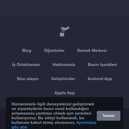
Blog
Öğreticiler
Destek Merkezi
İş Ortaklarımız
Hakkımızda
Basın İçerikleri
Bize ulaşın
Geliştiriciler
Android App
Apple App
Hizmetimizle ilgili deneyiminizi geliştirmek
ve ziyaretçilerin bunu nasıl kullandığını
anlamamıza yardımcı olmak için çerezleri
© 2026 Brickoft
Gizlilik
Hizmet durumu
Tamam
kullanıyoruz. Bu siteyi kullanarak, bu
kullanımı kabul etmiş olursunuz.
Ayrıntılara
göz atın