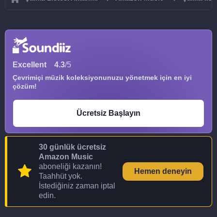
Excellent
4.3
/5
Çevrimiçi müzik koleksiyonunuzu yönetmek için en iyi
çözüm!
Ücretsiz Başlayın
30 günlük ücretsiz
Amazon Music
aboneliği kazanın!
Hemen deneyin
Taahhüt yok.
İstediğiniz zaman iptal
edin.