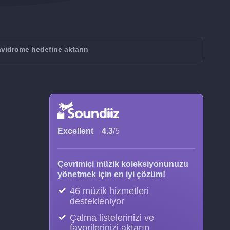
idrome hedefine aktarın
Excellent
4.3
/5
Çevrimiçi müzik koleksiyonunuzu
yönetmek için en iyi çözüm!
46 müzik hizmetleri
destekleniyor
Çalma listelerinizi ve
favorilerinizi aktarın