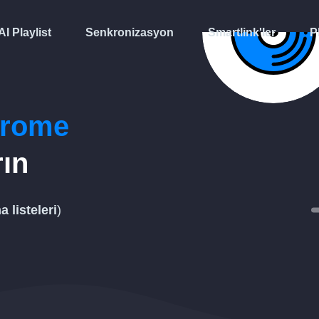
AI Playlist
Senkronizasyon
Smartlink'ler
P
drome
rın
a listeleri
)