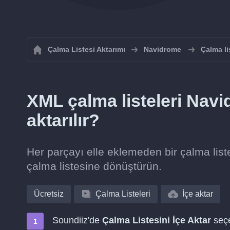
Çalma Listesi Aktarımı
Navidrome
Çalma li
XML çalma listeleri Navi
aktarılır?
Her parçayı elle eklemeden bir çalma lis
çalma listesine dönüştürün.
Ücretsiz
Çalma Listeleri
İçe aktar
Soundiiz'de
Çalma Listesini İçe Aktar
seçe