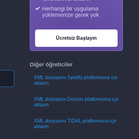
Herhangi bir uygulama
yüklemenize gerek yok
Ücretsiz Başlayın
Diğer öğreticiler
XML dosyasını Spotify platformuna içe
aktarın
XML dosyasını Deezer platformuna içe
aktarın
XML dosyasını TIDAL platformuna içe
aktarın