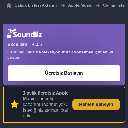
Çalma Listesi Aktarımı
Apple Music
Çalma listel
Excellent
4.3
/5
Çevrimiçi müzik koleksiyonunuzu yönetmek için en iyi
çözüm!
Ücretsiz Başlayın
1 aylık ücretsiz Apple
Music
aboneliği
kazanın! Taahhüt yok.
Hemen deneyin
İstediğiniz zaman iptal
edin.