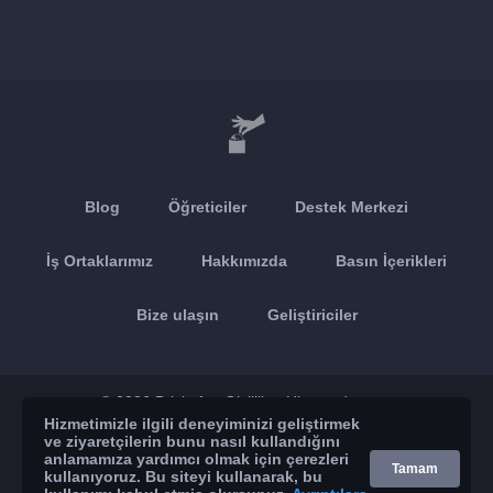
Blog
Öğreticiler
Destek Merkezi
İş Ortaklarımız
Hakkımızda
Basın İçerikleri
Bize ulaşın
Geliştiriciler
© 2026 Brickoft
Gizlilik
Hizmet durumu
Hizmetimizle ilgili deneyiminizi geliştirmek
ve ziyaretçilerin bunu nasıl kullandığını
App Store
Google Play
anlamamıza yardımcı olmak için çerezleri
Tamam
kullanıyoruz. Bu siteyi kullanarak, bu