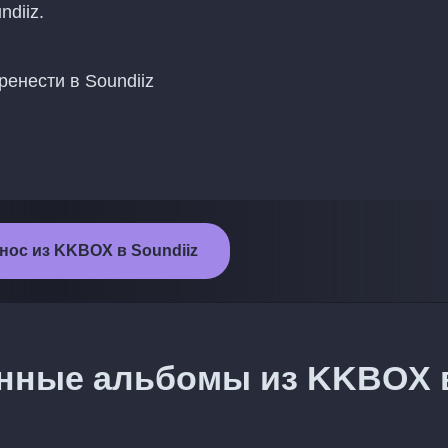
diiz.
енести в Soundiiz
нос из KKBOX в Soundiiz
ённые альбомы из KKBOX 