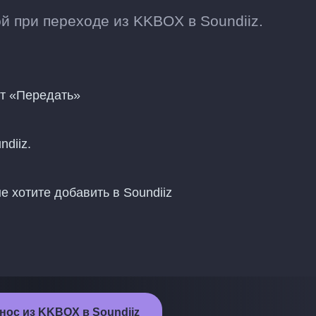
 при переходе из KKBOX в Soundiiz.
нт «Передать»
diiz.
 хотите добавить в Soundiiz
нос из KKBOX в Soundiiz