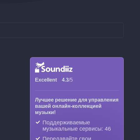
Excellent
4.3
/5
Лучшее решение для управления
вашей онлайн-коллекцией
музыки!
Поддерживаемые
музыкальные сервисы: 46
Передавайте свои