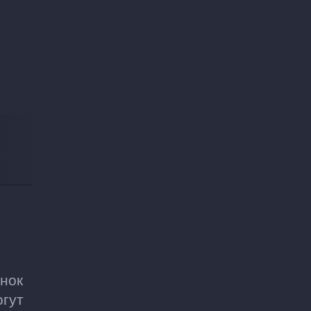
нок
огут