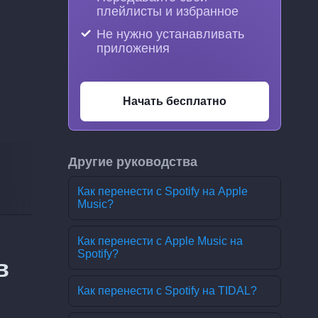
плейлисты и избранное
Не нужно устанавливать
приложения
Начать бесплатно
Другие руководства
Как перенести с Spotify на Apple
Music?
Как перенести с Apple Music на
Spotify?
в
Как перенести с Spotify на TIDAL?