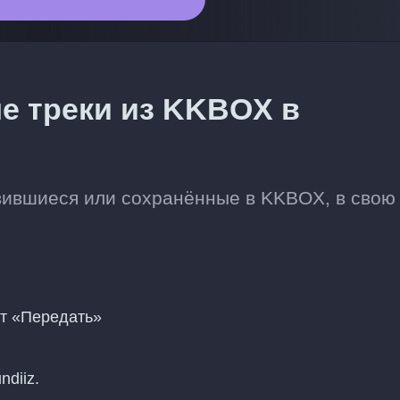
е треки из KKBOX в
авившиеся или сохранённые в KKBOX, в свою
нт «Передать»
diiz.