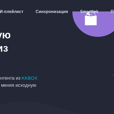
И-плейлист
Синхронизация
Smartlink
П
ую
из
онтента из
KKBOX
е меняя исходную