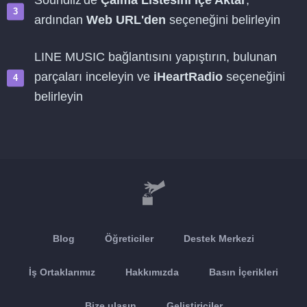
Soundiiz'de
Çalma Listesini İçe Aktar
,
ardından
Web URL'den
seçeneğini belirleyin
LINE MUSIC bağlantısını yapıştırın, bulunan
parçaları inceleyin ve
iHeartRadio
seçeneğini
belirleyin
Blog
Öğreticiler
Destek Merkezi
İş Ortaklarımız
Hakkımızda
Basın İçerikleri
Bize ulaşın
Geliştiriciler