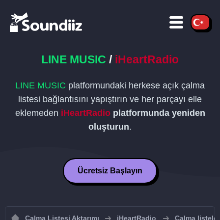
LINE MUSIC
/
iHeartRadio
LINE MUSIC
platformundaki herkese açık çalma
listesi bağlantısını yapıştırın ve her parçayı elle
eklemeden
iHeartRadio
platformunda yeniden
oluşturun
.
Ücretsiz Başlayın
Çalma Listesi Aktarımı
iHeartRadio
Çalma listele