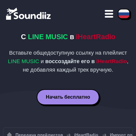
С
LINE MUSIC
в
iHeartRadio
Вставьте общедоступную ссылку на плейлист
LINE MUSIC
и
воссоздайте его в
iHeartRadio
,
не добавляя каждый трек вручную.
Начать бесплатно
Передача плейлистов
iHeartRadio
Импорт плей