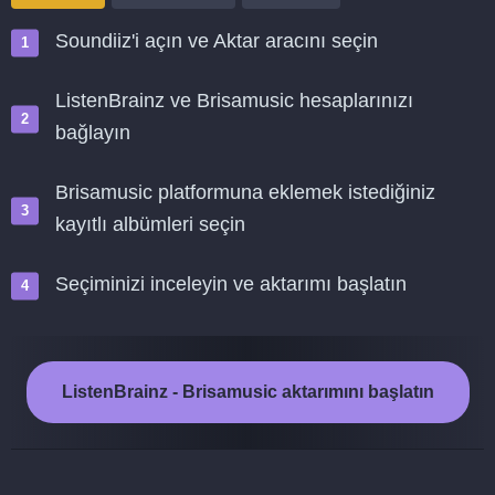
Soundiiz'i açın ve Aktar aracını seçin
ListenBrainz ve Brisamusic hesaplarınızı
bağlayın
Brisamusic platformuna eklemek istediğiniz
kayıtlı albümleri seçin
Seçiminizi inceleyin ve aktarımı başlatın
ListenBrainz - Brisamusic aktarımını başlatın