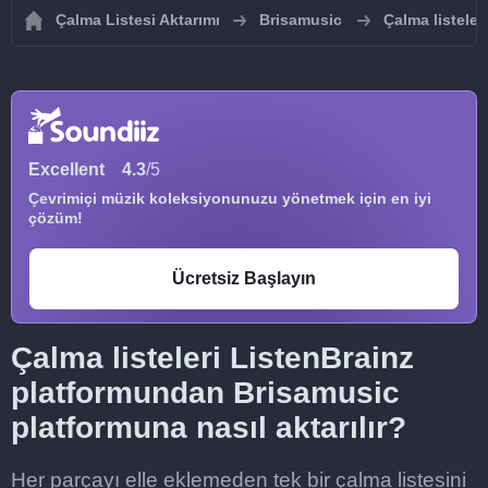
Çalma Listesi Aktarımı
Brisamusic
Çalma listeler
Excellent
4.3
/5
Çevrimiçi müzik koleksiyonunuzu yönetmek için en iyi
çözüm!
Ücretsiz Başlayın
Çalma listeleri ListenBrainz
platformundan Brisamusic
platformuna nasıl aktarılır?
Her parçayı elle eklemeden tek bir çalma listesini