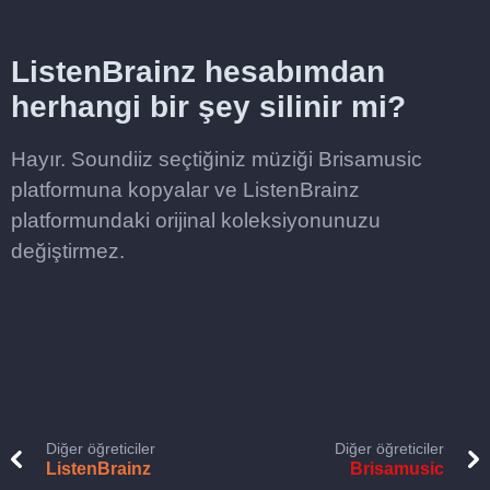
ListenBrainz hesabımdan
herhangi bir şey silinir mi?
Hayır. Soundiiz seçtiğiniz müziği Brisamusic
platformuna kopyalar ve ListenBrainz
platformundaki orijinal koleksiyonunuzu
değiştirmez.
Diğer öğreticiler
Diğer öğreticiler
ListenBrainz
Brisamusic