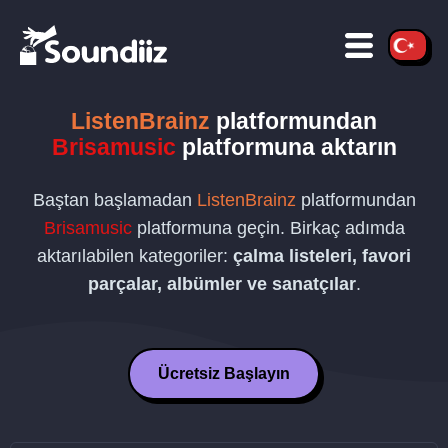
ListenBrainz
platformundan
Brisamusic
platformuna aktarın
Baştan başlamadan
ListenBrainz
platformundan
Brisamusic
platformuna geçin. Birkaç adımda
aktarılabilen kategoriler:
çalma listeleri, favori
parçalar, albümler ve sanatçılar
.
Ücretsiz Başlayın