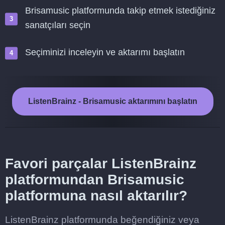
Brisamusic platformunda takip etmek istediğiniz
sanatçıları seçin
Seçiminizi inceleyin ve aktarımı başlatın
ListenBrainz - Brisamusic aktarımını başlatın
Favori parçalar ListenBrainz
platformundan Brisamusic
platformuna nasıl aktarılır?
ListenBrainz platformunda beğendiğiniz veya