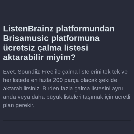
ListenBrainz platformundan
Brisamusic platformuna
ücretsiz çalma listesi
aktarabilir miyim?
Evet. Soundiiz Free ile çalma listelerini tek tek ve
her listede en fazla 200 parça olacak şekilde
aktarabilirsiniz. Birden fazla çalma listesini aynı
anda veya daha büyük listeleri taşımak için ücretli
plan gerekir.