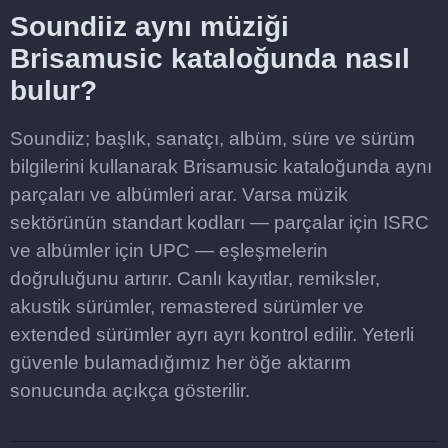
Soundiiz aynı müziği
Brisamusic kataloğunda nasıl
bulur?
Soundiiz; başlık, sanatçı, albüm, süre ve sürüm
bilgilerini kullanarak Brisamusic kataloğunda aynı
parçaları ve albümleri arar. Varsa müzik
sektörünün standart kodları — parçalar için ISRC
ve albümler için UPC — eşleşmelerin
doğruluğunu artırır. Canlı kayıtlar, remiksler,
akustik sürümler, remastered sürümler ve
extended sürümler ayrı ayrı kontrol edilir. Yeterli
güvenle bulamadığımız her öğe aktarım
sonucunda açıkça gösterilir.