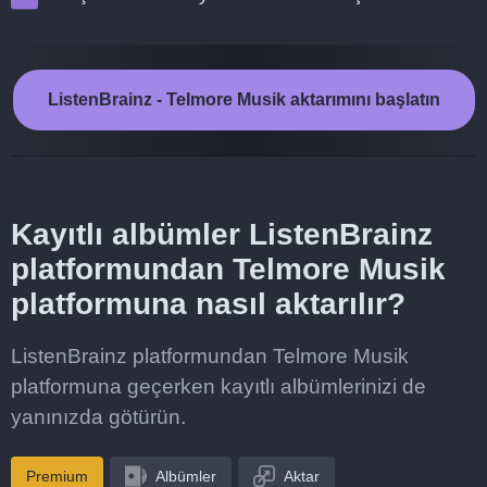
ListenBrainz - Telmore Musik aktarımını başlatın
Kayıtlı albümler ListenBrainz
platformundan Telmore Musik
platformuna nasıl aktarılır?
ListenBrainz platformundan Telmore Musik
platformuna geçerken kayıtlı albümlerinizi de
yanınızda götürün.
Premium
Albümler
Aktar