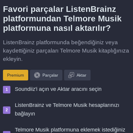
Favori parçalar ListenBrainz
platformundan Telmore Musik
platformuna nasıl aktarılır?
ListenBrainz platformunda beğendiğiniz veya
kaydettiğiniz parçaları Telmore Musik kitaplığınıza
ekleyin.
Premium
Parçalar
Aktar
Soundiiz'i açın ve Aktar aracını seçin
ListenBrainz ve Telmore Musik hesaplarınızı
bağlayın
Telmore Musik platformuna eklemek istediğiniz