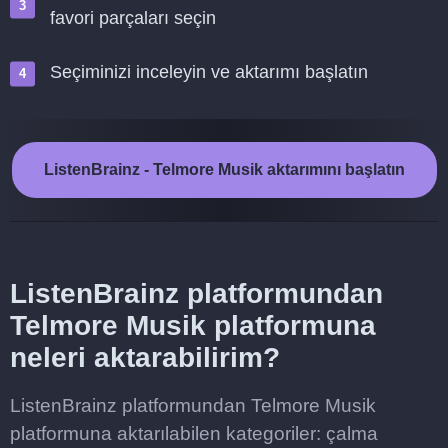
favori parçaları seçin
Seçiminizi inceleyin ve aktarımı başlatın
ListenBrainz - Telmore Musik aktarımını başlatın
ListenBrainz platformundan
Telmore Musik platformuna
neleri aktarabilirim?
ListenBrainz platformundan Telmore Musik
platformuna aktarılabilen kategoriler: çalma