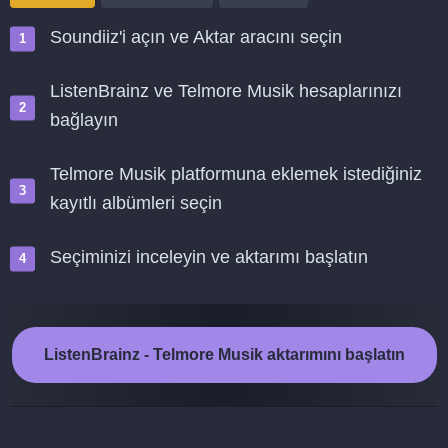
Soundiiz'i açın ve Aktar aracını seçin
ListenBrainz ve Telmore Musik hesaplarınızı
bağlayın
Telmore Musik platformuna eklemek istediğiniz
kayıtlı albümleri seçin
Seçiminizi inceleyin ve aktarımı başlatın
ListenBrainz - Telmore Musik aktarımını başlatın