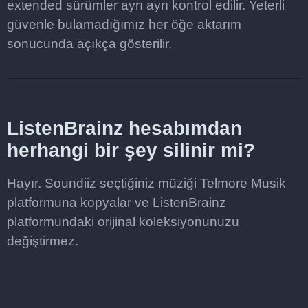
extended sürümler ayrı ayrı kontrol edilir. Yeterli
güvenle bulamadığımız her öğe aktarım
sonucunda açıkça gösterilir.
ListenBrainz hesabımdan
herhangi bir şey silinir mi?
Hayır. Soundiiz seçtiğiniz müziği Telmore Musik
platformuna kopyalar ve ListenBrainz
platformundaki orijinal koleksiyonunuzu
değiştirmez.