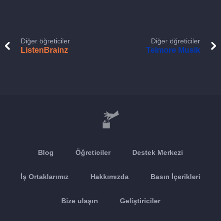
Diğer öğreticiler
Diğer öğreticiler
ListenBrainz
Telmore Musik
Blog
Öğreticiler
Destek Merkezi
İş Ortaklarımız
Hakkımızda
Basın İçerikleri
Bize ulaşın
Geliştiriciler