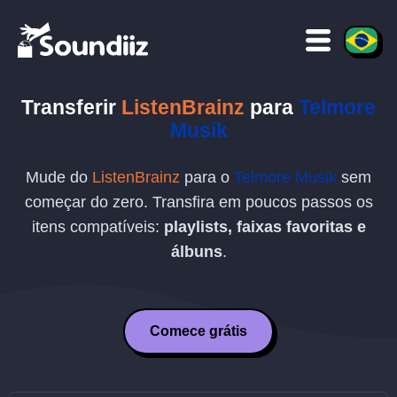
Transferir
ListenBrainz
para
Telmore
Musik
Mude do
ListenBrainz
para o
Telmore Musik
sem
começar do zero. Transfira em poucos passos os
itens compatíveis:
playlists, faixas favoritas e
álbuns
.
Comece grátis